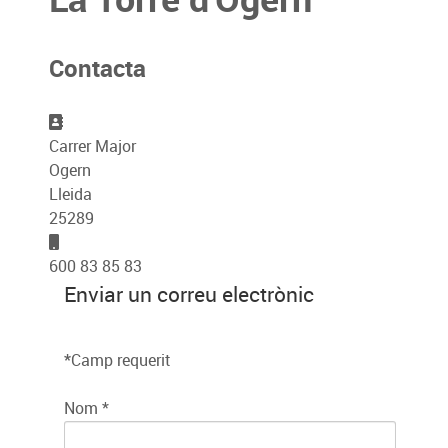
Contacta
Adreça
Carrer Major
Ogern
Lleida
25289
Mòbil
600 83 85 83
Enviar un correu electrònic
*
Camp requerit
Nom
*